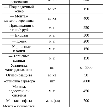
основания
— Подкладочный
м. кв.
150
ковёр
— Монтаж
м. кв.
400
металлочерепицы
— Примыкания к
м. п.
250
стене / трубе
— Ендовы
м. п.
300
— Конек
м. п.
200
— Карнизные
м. п.
150
планки
— Торцевые
м. п.
150
планки
Установка
шт.
от 5000
мансардных окон
Огнебиозащита
м. кв.
50
Установка аэратора
шт.
2000
Монтаж
водосточной
м. п.
450
системы
Монтаж софита
м. п. (кв)
700
Монтаж пошаговой