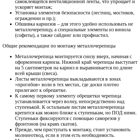
самоклеящейся вентиляционной ленты, что упрощает и
ускоряет монтаж;
Установка элементов безопасности (лестниц, мостиков,
ограждении и пр.);
Обшивка карнизов – для этого удобно использовать не
металлочерепицу, а специальные элементы из винила
(софиты), а также сайдинг или профнастил.
Общие рекомендации по монтажу металлочерепицы
Металлочерепица монтируется снизу вверх, начиная с
оформления карниза. Нижний край черепицы выступает
на 5 сантиметров на карниз и выравнивается по длине
всей крыши (свеса).
Листы металлочерепицы выкладываются в зонах
«прогибов» волн в тех местах, где доски плотно
прилегают к обрешетке.
К самому первому элементу обрешетки черепица
устанавливается через волну, непосредственно над
ступенькой. К остальным листам металлочерепица
крепится как можно ближе к ступенькам, но ПОД ними.
Ступеньки фиксируются с помощью саморезов у
фронтонов (на краях скатов).
Прежде, чем приступать к монтажу, стоит установить
молниеотвод, если в этом есть необходимость.