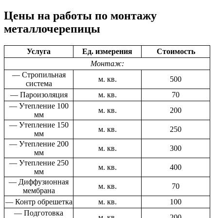
Цены на работы по монтажу
металлочерепицы
Услуга
Ед. измерения
Стоимость
Монтаж:
— Стропильная
м. кв.
500
система
— Пароизоляция
м. кв.
70
— Утепление 100
м. кв.
200
мм
— Утепление 150
м. кв.
250
мм
— Утепление 200
м. кв.
300
мм
— Утепление 250
м. кв.
400
мм
— Диффузионная
м. кв.
70
мембрана
— Контр обрешетка
м. кв.
100
— Подготовка
м. кв.
200